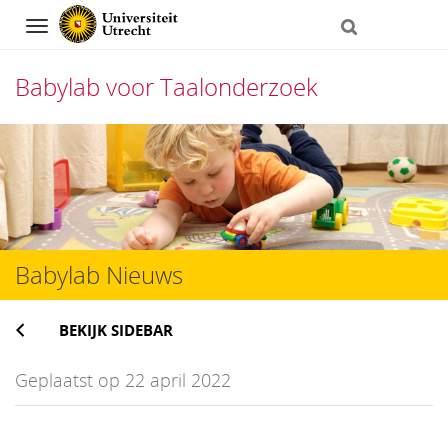
Navigation
Babylab voor Taalonderzoek
Direct
naar
het
inhoud
Babylab Nieuws
BEKIJK SIDEBAR
Geplaatst op 22 april 2022