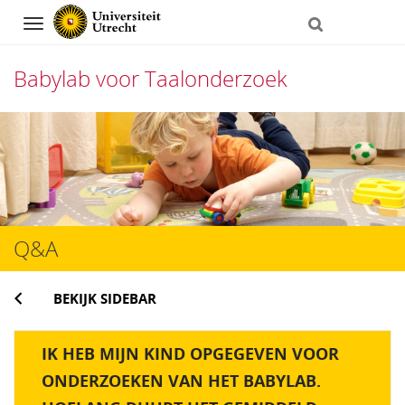
Navigation
Babylab voor Taalonderzoek
Direct
naar
het
inhoud
Q&A
BEKIJK SIDEBAR
IK HEB MIJN KIND OPGEGEVEN VOOR
ONDERZOEKEN VAN HET BABYLAB.