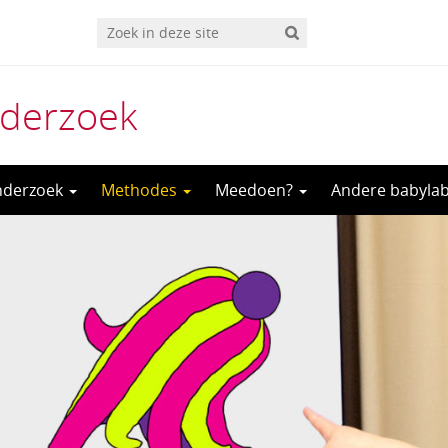
nderzoek
nderzoek
Methodes
Meedoen?
Andere babyla