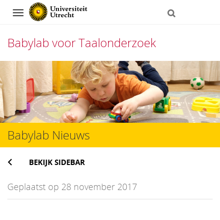
Navigation
Babylab voor Taalonderzoek
Direct
naar
het
inhoud
Babylab Nieuws
BEKIJK SIDEBAR
Geplaatst op 28 november 2017